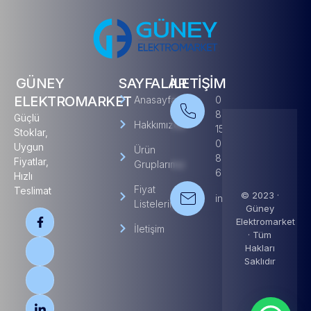
GÜNEY
SAYFALAR
İLETİŞİM
ELEKTROMARKET
Anasayfa
0(322)
882 15
Güçlü
Hakkımızda
15
Stoklar,
0(530)
Uygun
Ürün
827
Fiyatlar,
Gruplarımız
62 42
Hızlı
Fiyat
Teslimat
© 2023 ·
info@guneyelektroma
Listelerimiz
Güney
Elektromarket
İletişim
· Tüm
Hakları
Saklıdır